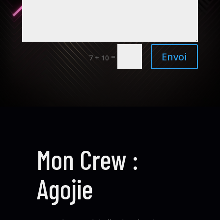
Envoi
=
7 + 10
Mon Crew :
Agojie