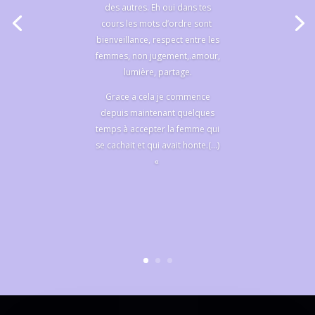
des autres. Eh oui dans tes
cours les mots d’ordre sont
bienveillance, respect entre les
femmes, non jugement,.amour,
lumière, partage.
Grace a cela je commence
depuis maintenant quelques
temps à accepter la femme qui
se cachait et qui avait honte.(…)
«