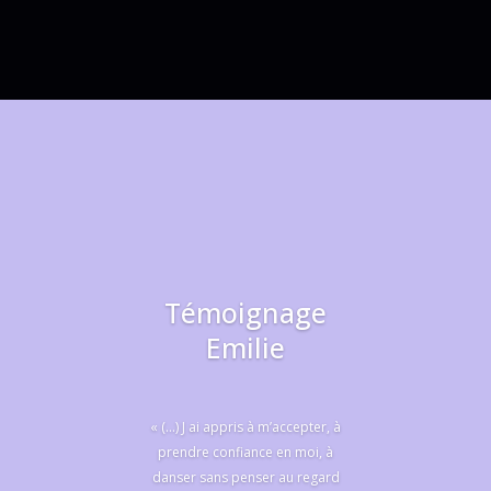
Témoignage
Emilie
« (…) J ai appris à m’accepter, à
prendre confiance en moi, à
danser sans penser au regard